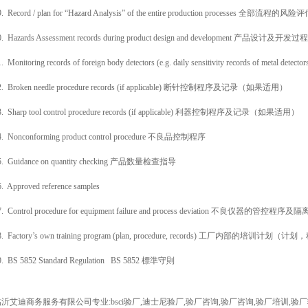
9. Record / plan for “Hazard Analysis” of the entire production processes 全部
0. Hazards Assessment records during product design and development 产品
1. Monitoring records of foreign body detectors (e.g. daily sensitivity recor
2. Broken needle procedure records (if applicable) 断针控制程序及记录（如果适用）
3. Sharp tool control procedure records (if applicable) 利器控制程序及记录（如果适用）
4. Nonconforming product control procedure 不良品控制程序
5. Guidance on quantity checking 产品数量检查指导
6. Approved reference samples
7. Control procedure for equipment failure and process deviation 不良仪器的管控
8. Factory’s own training program (plan, procedure, records) 工厂内部的培训
9. BS 5852 Standard Regulation BS 5852 標準守則
沂艾迪商务服务有限公司专业:bsci验厂,迪士尼验厂,验厂咨询,验厂咨询,验厂培训,验厂辅导,