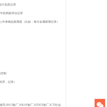
流程的风险评估计划及记录
设计及开发过程中的风险评估记录
ds of metal detectors) 外来物品探测器（比如：每日金属探测记录）
程序及隔离控制
计划（计划，程序，记录）
BSCI验厂,WRAP验厂,SEDEX验厂,ICTI社会