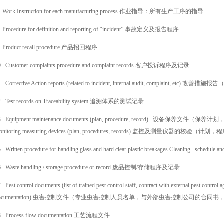
. Work Instruction for each manufacturing process 作业指导：所有生产工序的指导
. Procedure for definition and reporting of “incident” 事故定义及报告程序
. Product recall procedure 产品招回程序
0. Customer complaints procedure and complaint records 客户投诉程序及记录
1. Corrective Action reports (related to incident, internal audit, complain
2. Test records on Traceability system 追溯体系的测试记录
3. Equipment maintenance documents (plan, procedure, record) 设备保养文件（保
onitoring measuring devices (plan, procedures, records) 监控及测量仪器的校验
5. Written procedure for handling glass and hard clear plastic breakages Clea
6. Waste handling / storage procedure or record 废品控制/存储程序及记录
. Pest control documents (list of trained pest control staff, contract with external pest control a
documentation) 虫害控制文件（专业虫害控制人员名单，与外部虫害控制公司的合
8. Process flow documentation 工艺流程文件