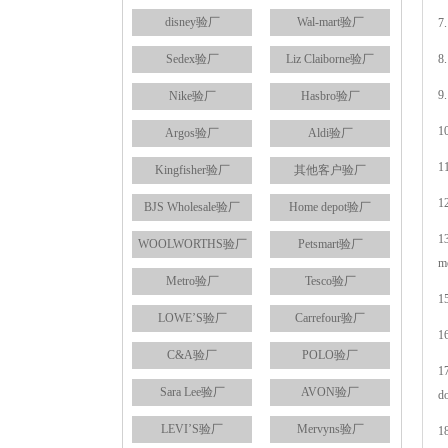
disney验厂
Wal-mart验厂
7
Sedex验厂
Liz Claiborne验厂
8
9
Nike验厂
Hasbro验厂
1
Argos验厂
Aldi验厂
1
Kingfisher验厂
其他客户验厂
1
BJS Wholesale验厂
Home depot验厂
1
WOOLWORTHS验厂
Petsmart验厂
m
Metro验厂
Tesco验厂
1
LOWE’S验厂
Carrefour验厂
1
C&A验厂
POLO验厂
17
Sara Lee验厂
AVON验厂
LEVI’S验厂
Mervyns验厂
1