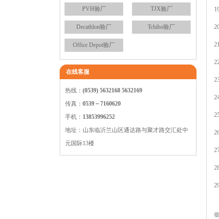
PVH验厂
TJX验厂
1
Decathlon验厂
Tchibo验厂
2
2
Office Depot验厂
2
在线客服
2
热线：
(0539) 5632168 5632169
2
传真：
0539－7160620
2
手机：
13853996252
地址：山东临沂兰山区通达路与聚才路交汇处中
2
元国际13楼
2
2
2
临